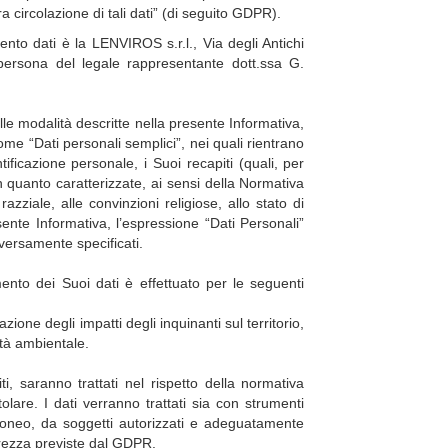
 circolazione di tali dati” (di seguito GDPR).
o dati è la LENVIROS s.r.l., Via degli Antichi
 persona del legale rappresentante dott.ssa G.
 modalità descritte nella presente Informativa,
e “Dati personali semplici”, nei quali rientrano
ificazione personale, i Suoi recapiti (quali, per
n quanto caratterizzate, ai sensi della Normativa
razziale, alle convinzioni religiose, allo stato di
esente Informativa, l’espressione “Dati Personali”
iversamente specificati.
 dei Suoi dati è effettuato per le seguenti
zione degli impatti degli inquinanti sul territorio,
ità ambientale.
saranno trattati nel rispetto della normativa
itolare. I dati verranno trattati sia con strumenti
 idoneo, da soggetti autorizzati e adeguatamente
urezza previste dal GDPR.