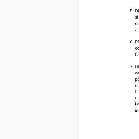
DE
si
es
al
P
co
ba
DI
ca
po
de
In
ga
i 
i