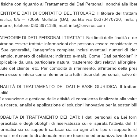
fisiche con riguardo al Trattamento dei Dati Personali, nonché alla libera
ENTITA’ E DATI DI CONTATTO DEL TITOLARE: Il titolare del trattament
astifici, 8/b – 70056 Molfetta (BA), partita iva 06373470720, nella
rturro, telefono 080 3971186, mail: info@lenviros.com
TEGORIE DI DATI PERSONALI TRATTATI: Nei limiti delle finalità e delle
tranno essere trattate informazioni che possono essere considerate com
 Sue generalità, l’anagrafica completa inclusi eventuali numeri di ident
empio, numero di cellulare; indirizzo e-mail). Come “Dati particolari” i
plicabile da una particolare natura, tratteremo dati relativi all’origine 
lute del cliente, etc. Per comodità di riferimento, all’interno della pr
vrà essere intesa come riferimento a tutti i Suoi dati personali, salvo d
INALITÀ DI TRATTAMENTO DEI DATI E BASE GIURIDICA: Il trattamento
nalità:
1assunzione e gestione delle attività di consulenza finalizzata alla valuta
la ricerca, analisi e applicazione di soluzioni innovative per la sostenibil
ODALITÀ DI TRATTAMENTO DEI DATI: I dati personali da Lei forniti, 
pracitata e degli obblighi di riservatezza cui è ispirata l’attività del T
formatici sia su supporti cartacei sia su ogni altro tipo di supporto
rmati, nel rispetto di adeguate misure tecniche ed organizzative di sic