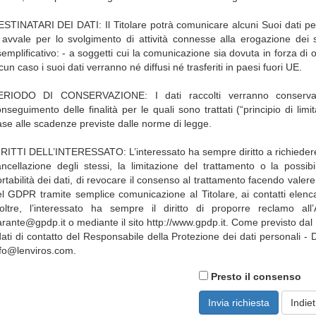
STINATARI DEI DATI: Il Titolare potrà comunicare alcuni Suoi dati pers
 avvale per lo svolgimento di attività connesse alla erogazione dei s
emplificativo: - a soggetti cui la comunicazione sia dovuta in forza di 
cun caso i suoi dati verranno né diffusi né trasferiti in paesi fuori UE.
ERIODO DI CONSERVAZIONE: I dati raccolti verranno conserva
nseguimento delle finalità per le quali sono trattati (“principio di li
se alle scadenze previste dalle norme di legge.
RITTI DELL’INTERESSATO: L’interessato ha sempre diritto a richiedere al 
ncellazione degli stessi, la limitazione del trattamento o la possibi
rtabilità dei dati, di revocare il consenso al trattamento facendo valere que
l GDPR tramite semplice comunicazione al Titolare, ai contatti elenca
oltre, l’interessato ha sempre il diritto di proporre reclamo all’Au
rante@gpdp.it o mediante il sito http://www.gpdp.it. Come previsto d
dati di contatto del Responsabile della Protezione dei dati personali -
nfo@lenviros.com.
Presto il consenso
Indie