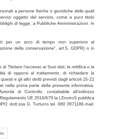
onali a persone fisiche o giuridiche delle quali
ervizi oggetto del servizio, come a puro titolo
obblighi di legge, a Pubbliche Amministrazioni. In
ti per un arco di tempo non superiore al
mitazione della conservazione”, art.5, GDPR) o in
Titolare l’accesso ai Suoi dati, la rettifica o la
lità di opporsi al trattamento, di richiedere la
sti e gli altri diritti previsti dagli articoli 15-22
ti nella prima parte della presente informativa.
torità di Controllo, contattabile all’indirizzo
al Regolamento UE 2016/679 la LEnviroS pubblica
 DPO: dott.ssa G. Turturro tel. 080 3971186 mail:
tro