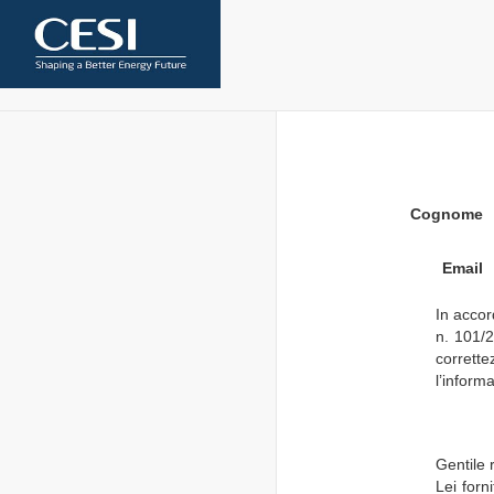
Cognome
Email
In accor
n. 101/2
corrette
l’inform
Gentile 
Lei forn