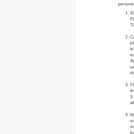
persone 
ID
P
Tu
CA
po
le
es
Ap
sa
do
F
fi
3.
al
M
so
in
fo