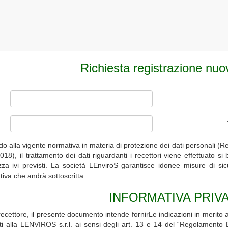
Richiesta registrazione nuo
do alla vigente normativa in materia di protezione dei dati personali
018), il trattamento dei dati riguardanti i recettori viene effettuato si 
zza ivi previsti. La società LEnviroS garantisce idonee misure di sic
ativa che andrà sottoscritta.
INFORMATIVA PRIV
recettore, il presente documento intende fornirLe indicazioni in merito 
iti alla LENVIROS s.r.l. ai sensi degli art. 13 e 14 del “Regolamento