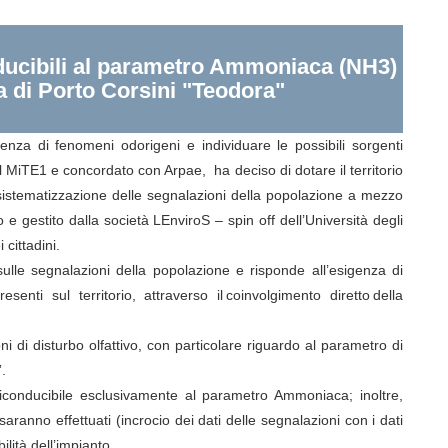
onducibili al parametro Ammoniaca (NH3)
ca di Porto Corsini "Teodora"
esenza di fenomeni odorigeni e individuare le possibili sorgenti
MiTE1 e concordato con Arpae, ha deciso di dotare il territorio
a sistematizzazione delle segnalazioni della popolazione a mezzo
 gestito dalla società LEnviroS – spin off dell’Università degli
i cittadini.
lle segnalazioni della popolazione e risponde all’esigenza di
nti sul territorio, attraverso il coinvolgimento diretto della
oni di disturbo olfattivo, con particolare riguardo al parametro di
”.
 riconducibile esclusivamente al parametro Ammoniaca; inoltre,
saranno effettuati (incrocio dei dati delle segnalazioni con i dati
ilità dell’impianto.