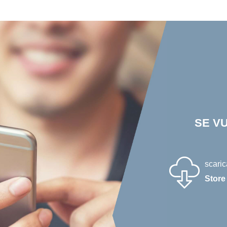
SE V
scaric
Store