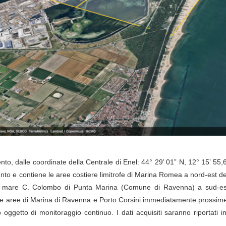
to, dalle coordinate della Centrale di Enel: 44° 29’ 01” N, 12° 15’ 55,6”,
unto e contiene le aree costiere limitrofe di Marina Romea a nord-est de
go mare C. Colombo di Punta Marina (Comune di Ravenna) a sud-est 
 aree di Marina di Ravenna e Porto Corsini immediatamente prossime all
 oggetto di monitoraggio continuo. I dati acquisiti saranno riportati