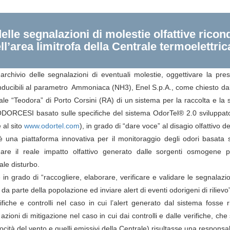
elle segnalazioni di molestie olfattive ric
ll’area limitrofa della Centrale termoelettri
n archivio delle segnalazioni di eventuali molestie, oggettivare la pr
nducibili al parametro Ammoniaca (NH3), Enel S.p.A., come chiesto dal 
trale “Teodora” di Porto Corsini (RA) di un sistema per la raccolta e l
 ODORCESI basato sulle specifiche del sistema OdorTel® 2.0 sviluppato e
e al sito
www.odortel.com
), in grado di “dare voce” al disagio olfattivo de
una piattaforma innovativa per il monitoraggio degli odori basata su
re il reale impatto olfattivo generato dalle sorgenti osmogene prese
ale disturbo.
è in grado di “raccogliere, elaborare, verificare e validare le segnalazi
a parte della popolazione ed inviare alert di eventi odorigeni di rilievo
ifiche e controlli nel caso in cui l’alert generato dal sistema fosse
ioni di mitigazione nel caso in cui dai controlli e dalle verifiche, che 
ocità del vento e quelli emissivi della Centrale) risultasse una responsab