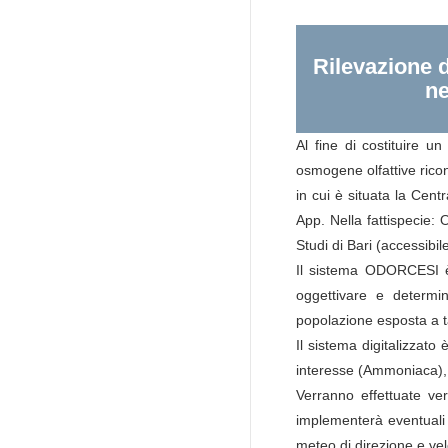
Rilevazione d
ne
Al fine di costituire u
osmogene olfattive rico
in cui è situata la Cen
App. Nella fattispecie:
Studi di Bari (accessibil
Il sistema ODORCESI è 
oggettivare e determina
popolazione esposta a t
Il sistema digitalizzato 
interesse (Ammoniaca), d
Verranno effettuate ver
implementerà eventuali az
meteo di direzione e vel